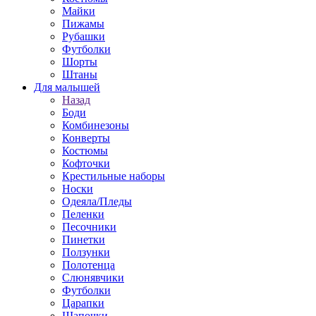
Майки
Пижамы
Рубашки
Футболки
Шорты
Штаны
Для малышей
Назад
Боди
Комбинезоны
Конверты
Костюмы
Кофточки
Крестильные наборы
Носки
Одеяла/Пледы
Пеленки
Песочники
Пинетки
Ползунки
Полотенца
Слюнявчики
Футболки
Царапки
Шапочки