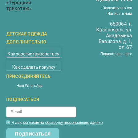
Заказать звонок
Написать нам
660064
, г.
Красноярск
, ул.
ДЕТСКАЯ ОДЕЖДА
Академика
Вавилова, д. 1,
ДОПОЛНИТЕЛЬНО
Бриджи
ст. 67
О компании
Верхняя одежда
Как зарегистрироваться
Показать на карте
Доставка
Водолазки
Как сделать покупку
Оплата
Джемперы
Покупателям
ПРИСОЕДИНЯЙТЕСЬ
Жилеты
Наши магазины
Комбинезоны
Наш WhatsApp
Новости
Костюмы
ПОДПИСАТЬСЯ
Акции
Майки
Контакты
Пижамы
Гарантия
Футболки
Я даю
согласие на обработку персональных данных
Вопросы и ответы
Халаты
Таблица размеров соответствия
Шорты