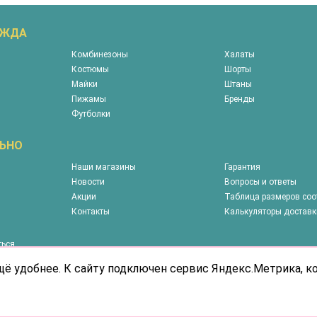
ЕЖДА
Комбинезоны
Халаты
Костюмы
Шорты
Майки
Штаны
Пижамы
Бренды
Футболки
ЬНО
Наши магазины
Гарантия
Новости
Вопросы и ответы
Акции
Таблица размеров соо
Контакты
Калькуляторы доставк
ться
у
щё удобнее. К сайту подключен сервис Яндекс.Метрика, 
, представленная на сайте носит информационный
не является публичной офертой.