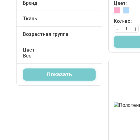
Унисекс
Бренд
Цвет:
Слюнявчики
Футболки
Minimetrik
Baby Shez
Футболки
Ткань
Шорты
Кол-во:
Misimosi
Махра
-
+
Царапки
Штаны
Babyline
Возрастная группа
Шапочки
Для новорождённых
Юбки
Цвет
Штанишки
Все