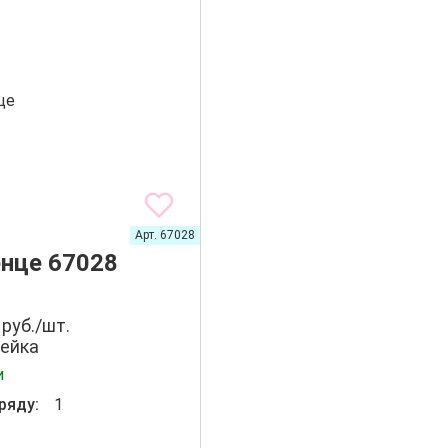
Арт. 67028
нце 67028
 руб./шт.
ейка
и
ряду:
1