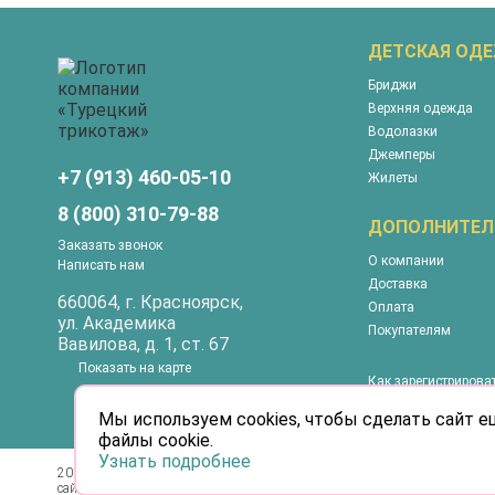
ДЕТСКАЯ ОД
Бриджи
Верхняя одежда
Водолазки
Джемперы
+7 (913) 460-05-10
Жилеты
8 (800) 310-79-88
ДОПОЛНИТЕЛ
Заказать звонок
О компании
Написать нам
Доставка
660064
, г.
Красноярск
,
Оплата
ул.
Академика
Покупателям
Вавилова, д. 1, ст. 67
Показать на карте
Как зарегистрирова
Как сделать покупк
Мы используем cookies, чтобы сделать сайт е
файлы cookie.
Узнать подробнее
2012 – 2026 © Турецкий трикотаж. Информация
Информация
сайта защищена законом об авторских правах.
характер и 