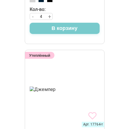
Кол-во:
-
+
В корзину
Утеплённый
Арт. 17764-т