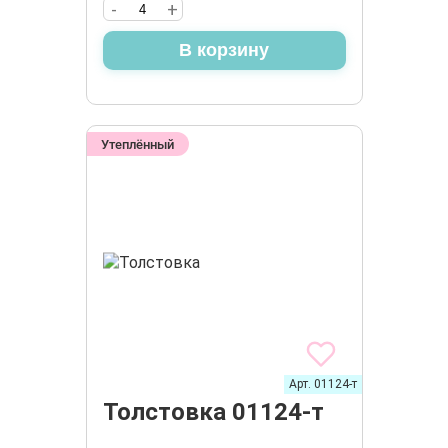
-
+
В корзину
Утеплённый
Арт. 01124-т
Толстовка 01124-т