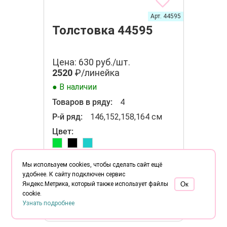
Арт. 44595
Толстовка 44595
Цена: 630 руб./шт.
2520
₽/линейка
● В наличии
Товаров в ряду:
4
Р-й ряд:
146,152,158,164 см
Цвет:
Кол-во:
Мы используем cookies, чтобы сделать сайт ещё
-
+
удобнее. К сайту подключен сервис
Яндекс.Метрика, который также использует файлы
Oк
В корзину
cookie.
Узнать подробнее