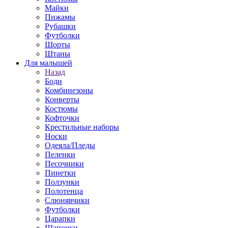
Майки
Пижамы
Рубашки
Футболки
Шорты
Штаны
Для малышей
Назад
Боди
Комбинезоны
Конверты
Костюмы
Кофточки
Крестильные наборы
Носки
Одеяла/Пледы
Пеленки
Песочники
Пинетки
Ползунки
Полотенца
Слюнявчики
Футболки
Царапки
Шапочки