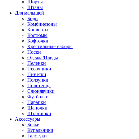
Шорты
Штаны
Для малышей
Боди
Комбинезоны
Конверты
Костюмы
Кофточки
Крестильные наборы
Носки
Одеяла/Пледы
Пеленки
Песочники
Пинетки
Ползунки
Полотенца
Слюнявчики
Футболки
Царапки
Шапочки
Штанишки
Аксессуары
Белье
Купальники
Галстуки