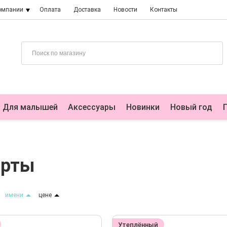
омпании
Оплата
Доставка
Новости
Контакты
Для малышей
Аксессуары
Новинки
Новый год
ерты
имени
цене
Утеплённый