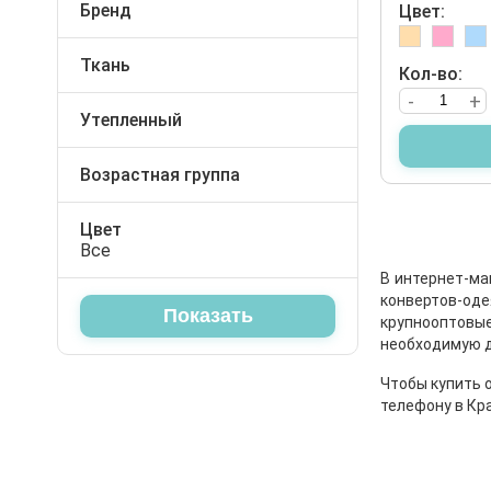
Бренд
Цвет:
Слюнявчики
Футболки
BeBessi
Babyline
Футболки
Ткань
Шорты
Кол-во:
Велюр
-
+
Царапки
Штаны
Интерлок
Утепленный
Шапочки
Да
Юбки
Возрастная группа
Штанишки
Для новорождённых
Цвет
Все
В интернет-ма
конвертов-од
крупнооптовые
необходимую д
Чтобы купить 
телефону в Кр