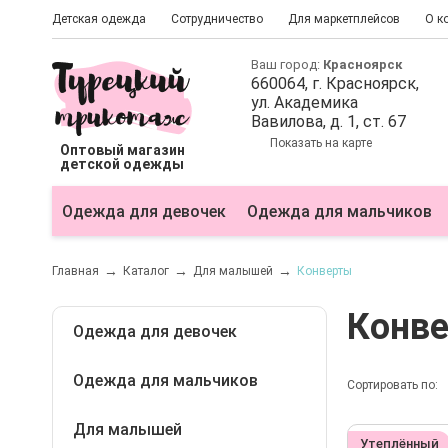
Детская одежда
Сотрудничество
Для маркетплейсов
О к
Ваш город:
Красноярск
660064
, г.
Красноярск
,
ул.
Академика
Вавилова, д. 1, ст. 67
Показать на карте
Оптовый магазин
детской одежды
Одежда для девочек
Одежда для мальчиков
Главная
Каталог
Для малышей
Конверты
Конв
Одежда для девочек
Одежда для мальчиков
Блузки
Сортировать по:
Болеро
Для малышей
Бриджи
Утеплённый