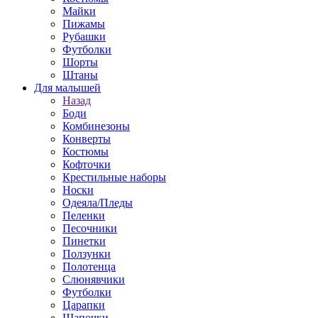
Майки
Пижамы
Рубашки
Футболки
Шорты
Штаны
Для малышей
Назад
Боди
Комбинезоны
Конверты
Костюмы
Кофточки
Крестильные наборы
Носки
Одеяла/Пледы
Пеленки
Песочники
Пинетки
Ползунки
Полотенца
Слюнявчики
Футболки
Царапки
Шапочки