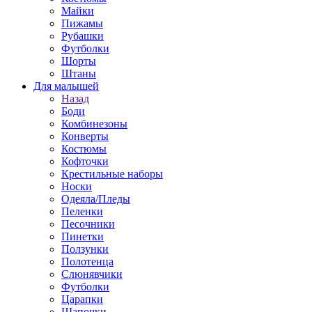
Майки
Пижамы
Рубашки
Футболки
Шорты
Штаны
Для малышей
Назад
Боди
Комбинезоны
Конверты
Костюмы
Кофточки
Крестильные наборы
Носки
Одеяла/Пледы
Пеленки
Песочники
Пинетки
Ползунки
Полотенца
Слюнявчики
Футболки
Царапки
Шапочки