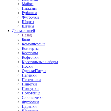
Майки
Пижамы
Рубашки
Футболки
Шорты
Штаны
Для малышей
Назад
Боди
Комбинезоны
Конверты
Костюмы
Кофточки
Крестильные наборы
Носки
Одеяла/Пледы
Пеленки
Песочники
Пинетки
Ползунки
Полотенца
Слюнявчики
Футболки
Царапки
Шапочки