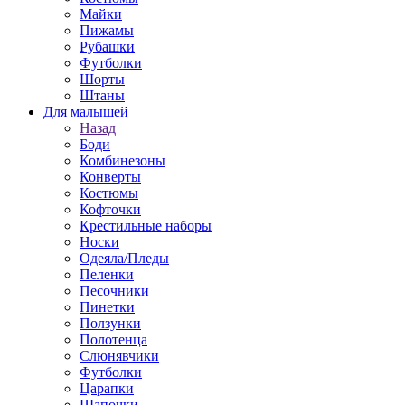
Майки
Пижамы
Рубашки
Футболки
Шорты
Штаны
Для малышей
Назад
Боди
Комбинезоны
Конверты
Костюмы
Кофточки
Крестильные наборы
Носки
Одеяла/Пледы
Пеленки
Песочники
Пинетки
Ползунки
Полотенца
Слюнявчики
Футболки
Царапки
Шапочки