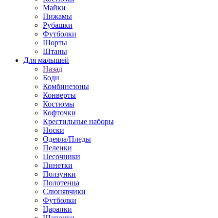
Майки
Пижамы
Рубашки
Футболки
Шорты
Штаны
Для малышей
Назад
Боди
Комбинезоны
Конверты
Костюмы
Кофточки
Крестильные наборы
Носки
Одеяла/Пледы
Пеленки
Песочники
Пинетки
Ползунки
Полотенца
Слюнявчики
Футболки
Царапки
Шапочки